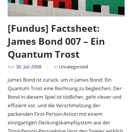
[Fundus] Factsheet:
James Bond 007 – Ein
Quantum Trost
Am
30. Juli 2008
Von
In
Uncategorized
Markus
James Bond ist zurück, um in James Bond: Ein
Quantum Trost eine Rechnung zu begleichen. Der
Bond in diesem Spiel ist tödlicher, geht clever und
effizient vor, und die Verschmelzung der
packenden First-Person-Action mit einem
einzigartigen Deckungskampfsystem aus der
Third-Person-Perspektive lässt den Spieler wirklich