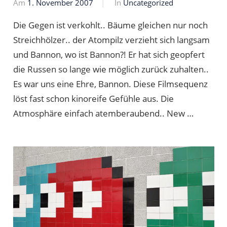
Am
1. November 2007
Von
In
Uncategorized
Markus
Die Gegen ist verkohlt.. Bäume gleichen nur noch
Streichhölzer.. der Atompilz verzieht sich langsam
und Bannon, wo ist Bannon?! Er hat sich geopfert
die Russen so lange wie möglich zurück zuhalten..
Es war uns eine Ehre, Bannon. Diese Filmsequenz
löst fast schon kinoreife Gefühle aus. Die
Atmosphäre einfach atemberaubend.. New …