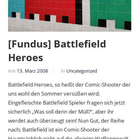
[Fundus] Battlefield
Heroes
Am
13. März 2008
Von
In
Uncategorized
Markus
Battlefield Heroes, so heißt der Comic-Shooter der
uns wohl den Sommer versüßen wird.
Eingefleischte Battlefield Spieler fragen sich jetzt
sicherlich „Was soll denn der Müll?“, aber ihr
werdet auch überzeugt sein! Nun Gut, der Reihe
nach; Battlefield ist ein Comic-Shooter der
Hauptsächlich nicht auf die alleinige Waffengewalt