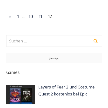
Seitennummerierung
Vorherige
«
1
10
11
12
…
der
Beiträge
Beiträge
Suchen
nach:
Suche
Games
Layers of Fear 2 und Costume
Quest 2 kostenlos bei Epic