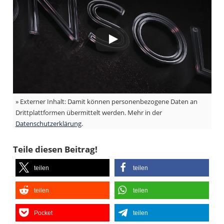
» Externer Inhalt: Damit können personenbezogene Daten an
Drittplattformen übermittelt werden. Mehr in der
Datenschutzerklärung
.
Teile diesen Beitrag!
teilen
teilen
teilen
teilen
Pocket
teilen