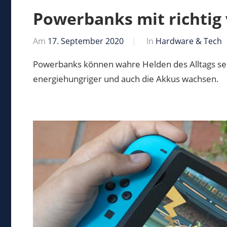
Powerbanks mit richtig 
Am
17. September 2020
Von
In
Hardware & Tech
Markus
Powerbanks können wahre Helden des Alltags s
energiehungriger und auch die Akkus wachsen.