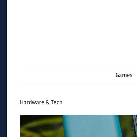
Zum
Inhalt
springen
Game-
Games
Check.de
Hardware & Tech