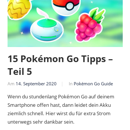
15 Pokémon Go Tipps –
Teil 5
Am
14. September 2020
Von
In
Pokémon Go Guide
Markus
Wenn du stundenlang Pokémon Go auf deinem
Smartphone offen hast, dann leidet dein Akku
ziemlich schnell. Hier wirst du für extra Strom
unterwegs sehr dankbar sein.