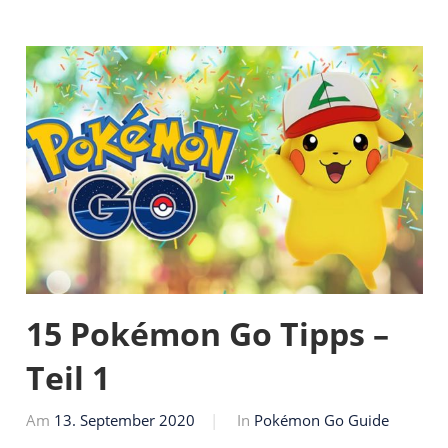
15 Pokémon Go Tipps –
Teil 1
Am
13. September 2020
Von
In
Pokémon Go Guide
Markus