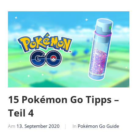
15 Pokémon Go Tipps –
Teil 4
Am
13. September 2020
Von
In
Pokémon Go Guide
Markus