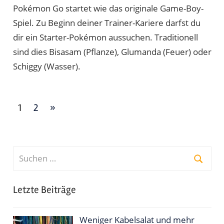
Pokémon Go startet wie das originale Game-Boy-
Spiel. Zu Beginn deiner Trainer-Kariere darfst du
dir ein Starter-Pokémon aussuchen. Traditionell
sind dies Bisasam (Pflanze), Glumanda (Feuer) oder
Schiggy (Wasser).
Seitennummerierung
Nächste
1
2
»
der
Beiträge
Beiträge
Suchen
nach:
Suche
Letzte Beiträge
Weniger Kabelsalat und mehr