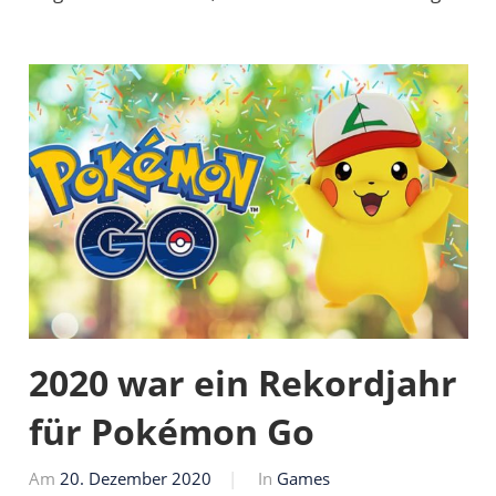
2020 war ein Rekordjahr
für Pokémon Go
Am
20. Dezember 2020
Von
In
Games