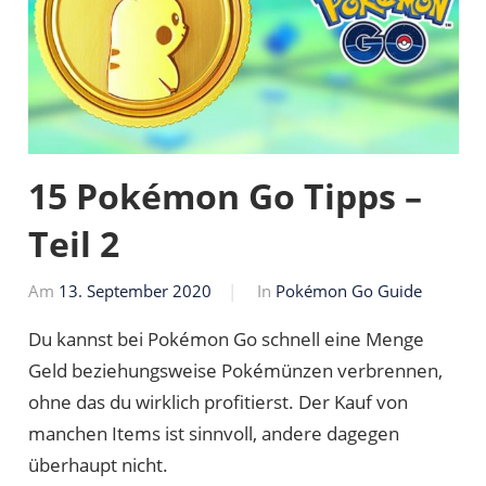
15 Pokémon Go Tipps –
Teil 2
Am
13. September 2020
Von
In
Pokémon Go Guide
Markus
Du kannst bei Pokémon Go schnell eine Menge
Geld beziehungsweise Pokémünzen verbrennen,
ohne das du wirklich profitierst. Der Kauf von
manchen Items ist sinnvoll, andere dagegen
überhaupt nicht.