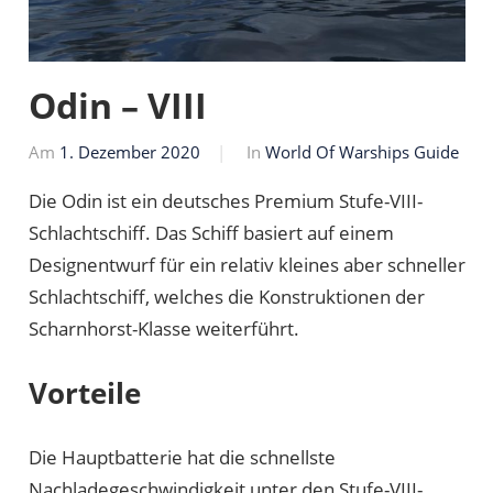
Odin – VIII
Am
1. Dezember 2020
Von
In
World Of Warships Guide
Markus
Die Odin ist ein deutsches Premium Stufe-VIII-
Schlachtschiff. Das Schiff basiert auf einem
Designentwurf für ein relativ kleines aber schneller
Schlachtschiff, welches die Konstruktionen der
Scharnhorst-Klasse weiterführt.
Vorteile
Die Hauptbatterie hat die schnellste
Nachladegeschwindigkeit unter den Stufe-VIII-